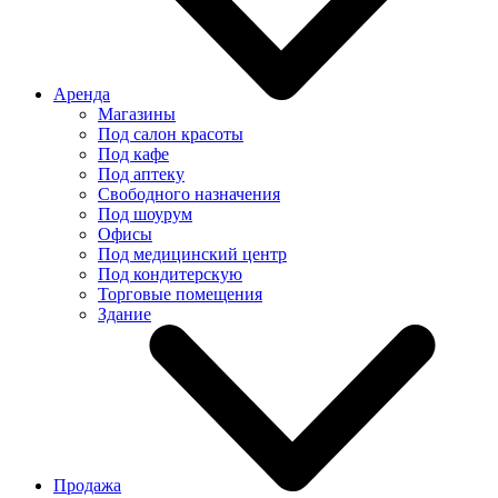
Аренда
Магазины
Под салон красоты
Под кафе
Под аптеку
Свободного назначения
Под шоурум
Офисы
Под медицинский центр
Под кондитерскую
Торговые помещения
Здание
Продажа