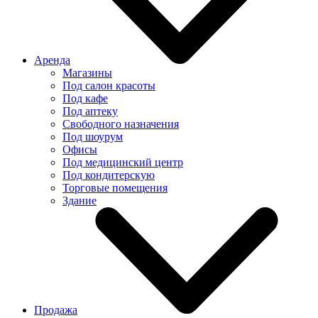
Аренда
Магазины
Под салон красоты
Под кафе
Под аптеку
Свободного назначения
Под шоурум
Офисы
Под медицинский центр
Под кондитерскую
Торговые помещения
Здание
Продажа