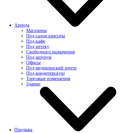
Аренда
Магазины
Под салон красоты
Под кафе
Под аптеку
Свободного назначения
Под шоурум
Офисы
Под медицинский центр
Под кондитерскую
Торговые помещения
Здание
Продажа