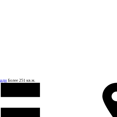
щади
Более 251 кв.м.