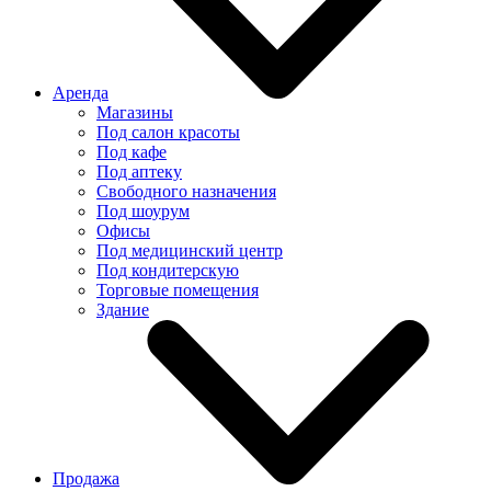
Аренда
Магазины
Под салон красоты
Под кафе
Под аптеку
Свободного назначения
Под шоурум
Офисы
Под медицинский центр
Под кондитерскую
Торговые помещения
Здание
Продажа