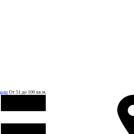
щади
От 51 до 100 кв.м.