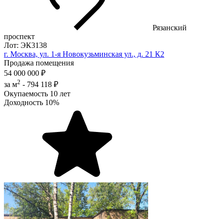
Рязанский
проспект
Лот: ЭК3138
г. Москва, ул. 1-я Новокузьминская ул., д. 21 К2
Продажа помещения
54 000 000 ₽
2
за м
-
794 118 ₽
Окупаемость
10 лет
Доходность
10%