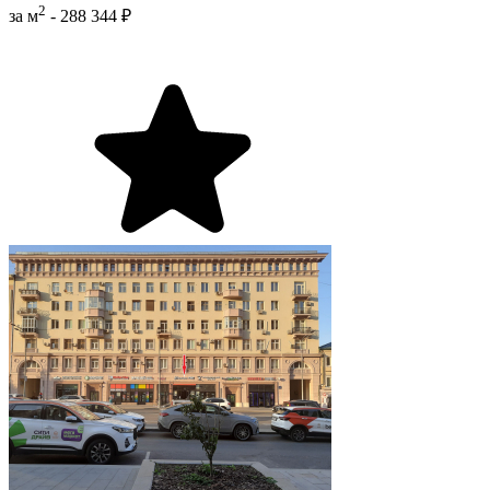
2
за м
-
288 344 ₽