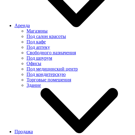
Аренда
Магазины
Под салон красоты
Под кафе
Под аптеку
Свободного назначения
Под шоурум
Офисы
Под медицинский центр
Под кондитерскую
Торговые помещения
Здание
Продажа