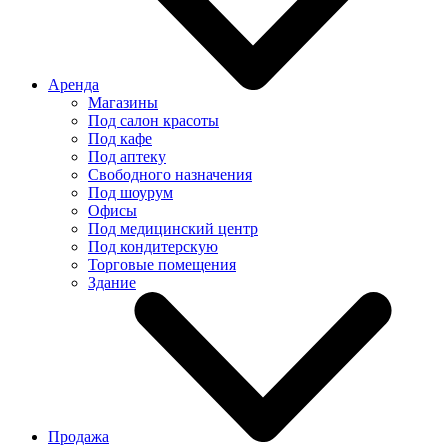
Аренда
Магазины
Под салон красоты
Под кафе
Под аптеку
Свободного назначения
Под шоурум
Офисы
Под медицинский центр
Под кондитерскую
Торговые помещения
Здание
Продажа