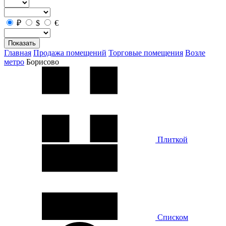
₽
$
€
Показать
Главная
Продажа помещений
Торговые помещения
Возле
метро
Борисово
Плиткой
Списком