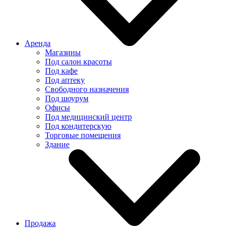
Аренда
Магазины
Под салон красоты
Под кафе
Под аптеку
Свободного назначения
Под шоурум
Офисы
Под медицинский центр
Под кондитерскую
Торговые помещения
Здание
Продажа