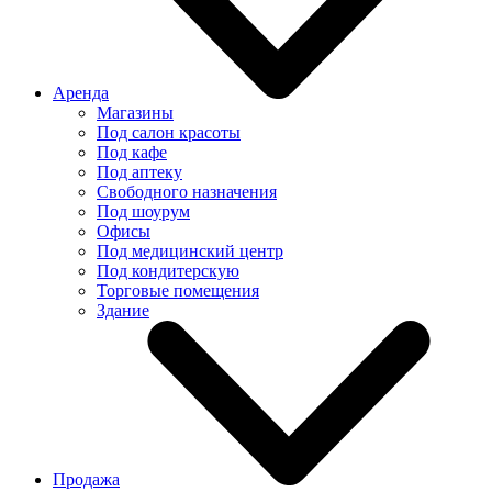
Аренда
Магазины
Под салон красоты
Под кафе
Под аптеку
Свободного назначения
Под шоурум
Офисы
Под медицинский центр
Под кондитерскую
Торговые помещения
Здание
Продажа