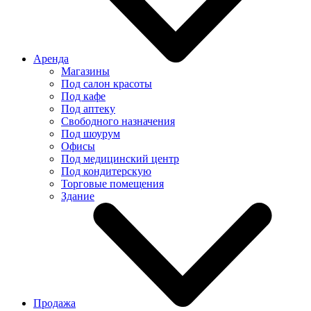
Аренда
Магазины
Под салон красоты
Под кафе
Под аптеку
Свободного назначения
Под шоурум
Офисы
Под медицинский центр
Под кондитерскую
Торговые помещения
Здание
Продажа