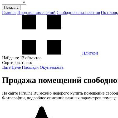
Показать
Главная
Продажа помещений
Свободного назначения
По площ
Плиткой
Найдено:
12 объектов
Сортировать по:
Дате
Цене
Площади
Окупаемость
Продажа помещений свободног
На сайте Firstline.Ru можно недорого купить помещение свобо
Фотографии, подробное описание важных параметров помещени