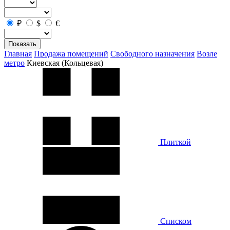
₽
$
€
Показать
Главная
Продажа помещений
Свободного назначения
Возле
метро
Киевская (Кольцевая)
Плиткой
Списком