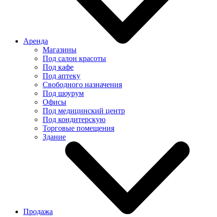
Аренда
Магазины
Под салон красоты
Под кафе
Под аптеку
Свободного назначения
Под шоурум
Офисы
Под медицинский центр
Под кондитерскую
Торговые помещения
Здание
Продажа