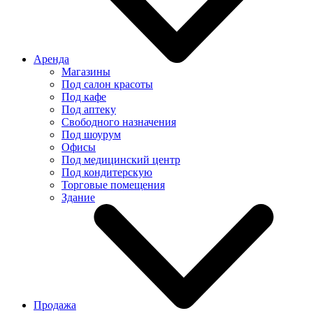
Аренда
Магазины
Под салон красоты
Под кафе
Под аптеку
Свободного назначения
Под шоурум
Офисы
Под медицинский центр
Под кондитерскую
Торговые помещения
Здание
Продажа