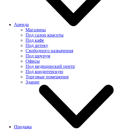
Аренда
Магазины
Под салон красоты
Под кафе
Под аптеку
Свободного назначения
Под шоурум
Офисы
Под медицинский центр
Под кондитерскую
Торговые помещения
Здание
Продажа