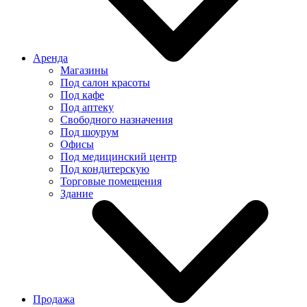
Аренда
Магазины
Под салон красоты
Под кафе
Под аптеку
Свободного назначения
Под шоурум
Офисы
Под медицинский центр
Под кондитерскую
Торговые помещения
Здание
Продажа