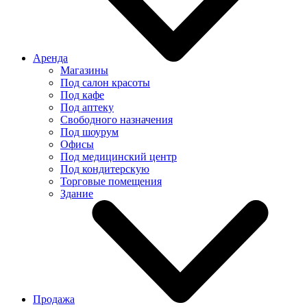
Аренда
Магазины
Под салон красоты
Под кафе
Под аптеку
Свободного назначения
Под шоурум
Офисы
Под медицинский центр
Под кондитерскую
Торговые помещения
Здание
Продажа