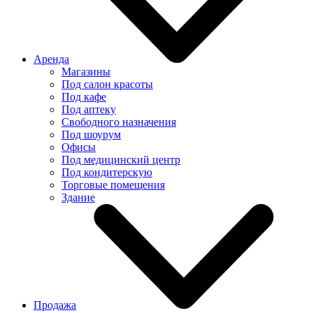
Аренда
Магазины
Под салон красоты
Под кафе
Под аптеку
Свободного назначения
Под шоурум
Офисы
Под медицинский центр
Под кондитерскую
Торговые помещения
Здание
Продажа