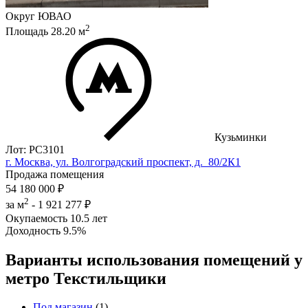
Округ
ЮВАО
2
Площадь
28.20
м
Кузьминки
Лот: РС3101
г. Москва, ул. Волгоградский проспект, д. 80/2К1
Продажа помещения
54 180 000 ₽
2
за м
-
1 921 277 ₽
Окупаемость
10.5 лет
Доходность
9.5%
Варианты использования помещений у
метро Текстильщики
Под магазин
(1)