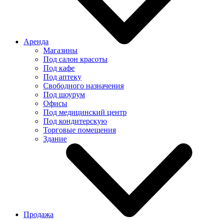
Аренда
Магазины
Под салон красоты
Под кафе
Под аптеку
Свободного назначения
Под шоурум
Офисы
Под медицинский центр
Под кондитерскую
Торговые помещения
Здание
Продажа