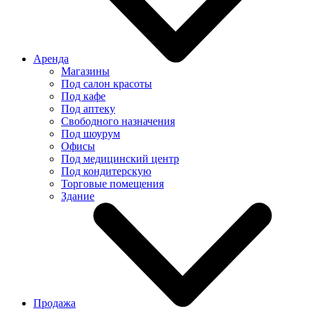
Аренда
Магазины
Под салон красоты
Под кафе
Под аптеку
Свободного назначения
Под шоурум
Офисы
Под медицинский центр
Под кондитерскую
Торговые помещения
Здание
Продажа