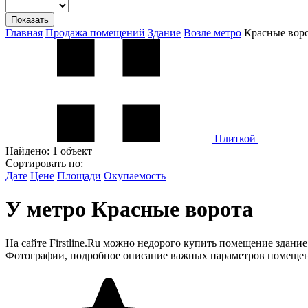
Показать
Главная
Продажа помещений
Здание
Возле метро
Красные вор
Плиткой
Найдено:
1 объект
Сортировать по:
Дате
Цене
Площади
Окупаемость
У метро Красные ворота
На сайте Firstline.Ru можно недорого купить помещение здан
Фотографии, подробное описание важных параметров помещени