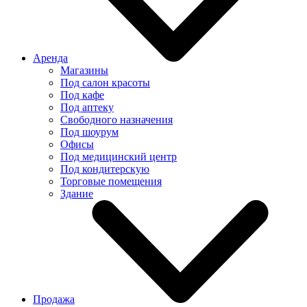
Аренда
Магазины
Под салон красоты
Под кафе
Под аптеку
Свободного назначения
Под шоурум
Офисы
Под медицинский центр
Под кондитерскую
Торговые помещения
Здание
Продажа