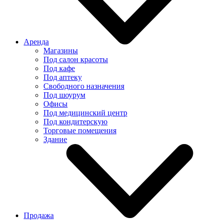
Аренда
Магазины
Под салон красоты
Под кафе
Под аптеку
Свободного назначения
Под шоурум
Офисы
Под медицинский центр
Под кондитерскую
Торговые помещения
Здание
Продажа