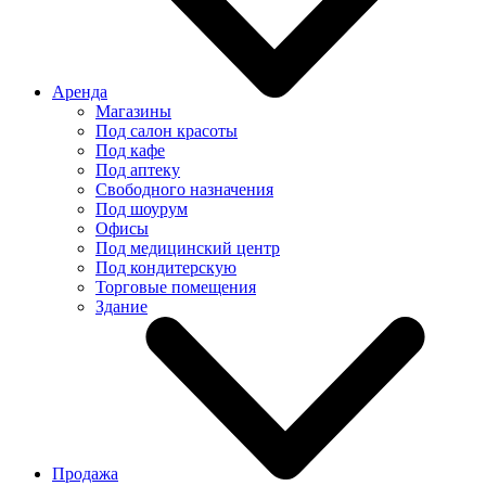
Аренда
Магазины
Под салон красоты
Под кафе
Под аптеку
Свободного назначения
Под шоурум
Офисы
Под медицинский центр
Под кондитерскую
Торговые помещения
Здание
Продажа