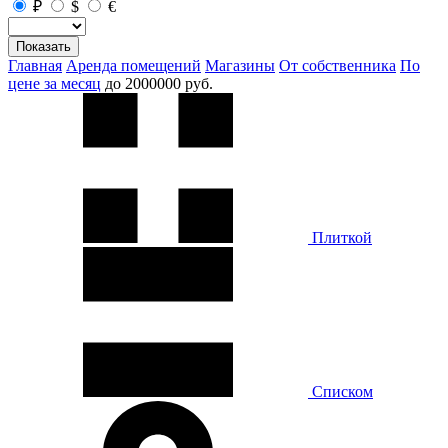
₽
$
€
Показать
Главная
Аренда помещений
Магазины
От собственника
По
цене за месяц
до 2000000 руб.
Плиткой
Списком