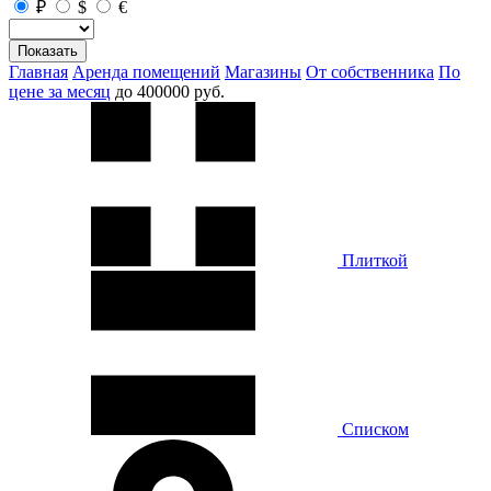
₽
$
€
Показать
Главная
Аренда помещений
Магазины
От собственника
По
цене за месяц
до 400000 руб.
Плиткой
Списком