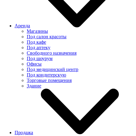
Аренда
Магазины
Под салон красоты
Под кафе
Под аптеку
Свободного назначения
Под шоурум
Офисы
Под медицинский центр
Под кондитерскую
Торговые помещения
Здание
Продажа