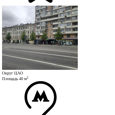
Округ
ЦАО
2
Площадь
40
м