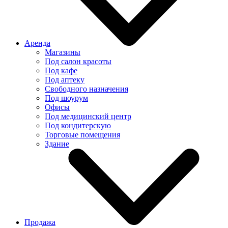
Аренда
Магазины
Под салон красоты
Под кафе
Под аптеку
Свободного назначения
Под шоурум
Офисы
Под медицинский центр
Под кондитерскую
Торговые помещения
Здание
Продажа