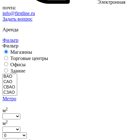
Электронная
почта:
info@firstline.ru
Задать вопрос
Аренда
Фильтр
Фильтр
Магазины
Торговые центры
Офисы
Здание
Метро
2
м
2
м