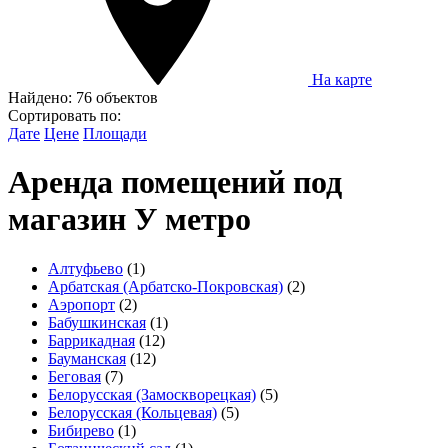
На карте
Найдено:
76 объектов
Сортировать по:
Дате
Цене
Площади
Аренда помещений под
магазин У метро
Алтуфьево
(1)
Арбатская (Арбатско-Покровская)
(2)
Аэропорт
(2)
Бабушкинская
(1)
Баррикадная
(12)
Бауманская
(12)
Беговая
(7)
Белорусская (Замоскворецкая)
(5)
Белорусская (Кольцевая)
(5)
Бибирево
(1)