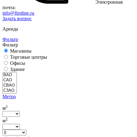
Электронная
почта:
info@firstline.ru
Задать вопрос
Аренда
Фильтр
Фильтр
Магазины
Торговые центры
Офисы
Здание
Метро
2
м
2
м