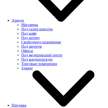
Аренда
Магазины
Под салон красоты
Под кафе
Под аптеку
Свободного назначения
Под шоурум
Офисы
Под медицинский центр
Под кондитерскую
Торговые помещения
Здание
Продажа