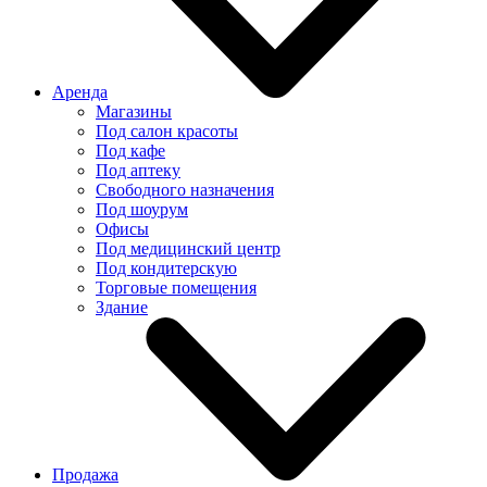
Аренда
Магазины
Под салон красоты
Под кафе
Под аптеку
Свободного назначения
Под шоурум
Офисы
Под медицинский центр
Под кондитерскую
Торговые помещения
Здание
Продажа