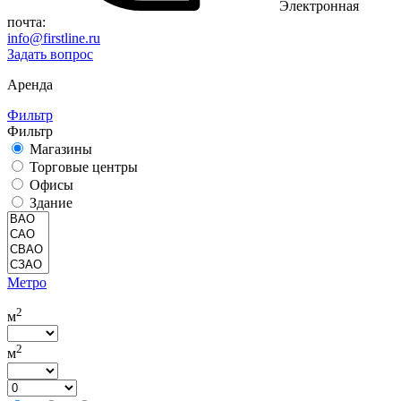
Электронная
почта:
info@firstline.ru
Задать вопрос
Аренда
Фильтр
Фильтр
Магазины
Торговые центры
Офисы
Здание
Метро
2
м
2
м