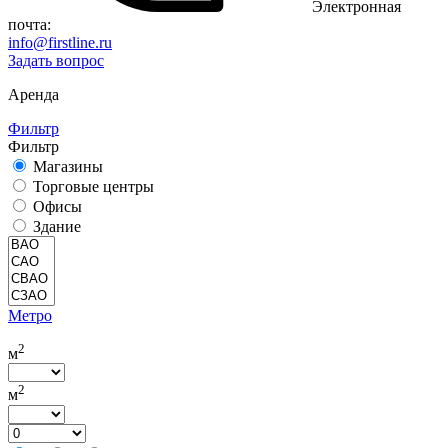
Электронная
почта:
info@firstline.ru
Задать вопрос
Аренда
Фильтр
Фильтр
Магазины
Торговые центры
Офисы
Здание
Метро
2
м
2
м