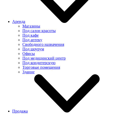
Аренда
Магазины
Под салон красоты
Под кафе
Под аптеку
Свободного назначения
Под шоурум
Офисы
Под медицинский центр
Под кондитерскую
Торговые помещения
Здание
Продажа