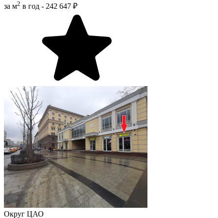
2
за м
в год -
242 647 ₽
Округ
ЦАО