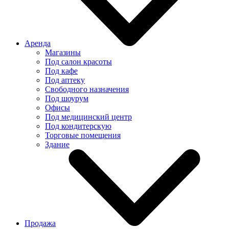
Аренда
Магазины
Под салон красоты
Под кафе
Под аптеку
Свободного назначения
Под шоурум
Офисы
Под медицинский центр
Под кондитерскую
Торговые помещения
Здание
Продажа