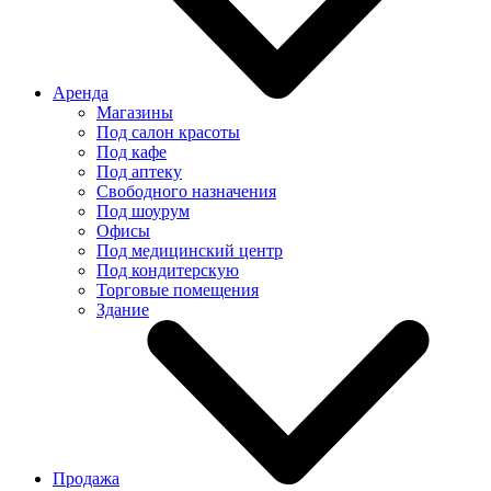
Аренда
Магазины
Под салон красоты
Под кафе
Под аптеку
Свободного назначения
Под шоурум
Офисы
Под медицинский центр
Под кондитерскую
Торговые помещения
Здание
Продажа