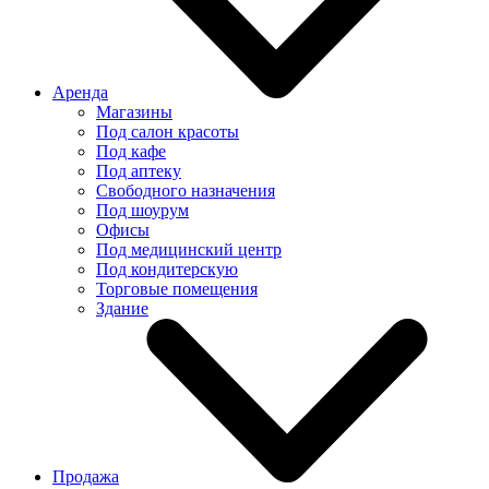
Аренда
Магазины
Под салон красоты
Под кафе
Под аптеку
Свободного назначения
Под шоурум
Офисы
Под медицинский центр
Под кондитерскую
Торговые помещения
Здание
Продажа