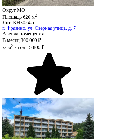
Округ
МО
2
Площадь
620
м
Лот: КН3024-a
г. Фрязино, ул. Озерная улица, д. 7
Аренда помещения
В месяц
300 000 ₽
2
за м
в год -
5 806 ₽