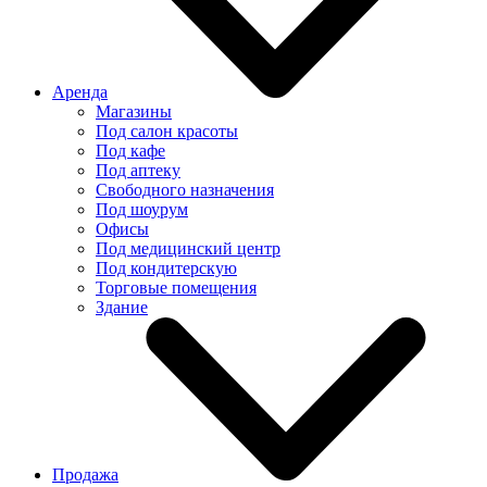
Аренда
Магазины
Под салон красоты
Под кафе
Под аптеку
Свободного назначения
Под шоурум
Офисы
Под медицинский центр
Под кондитерскую
Торговые помещения
Здание
Продажа