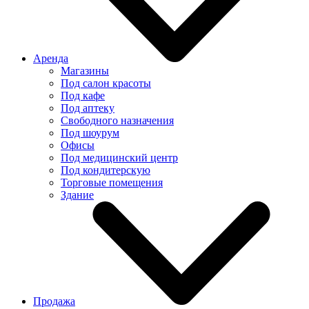
Аренда
Магазины
Под салон красоты
Под кафе
Под аптеку
Свободного назначения
Под шоурум
Офисы
Под медицинский центр
Под кондитерскую
Торговые помещения
Здание
Продажа