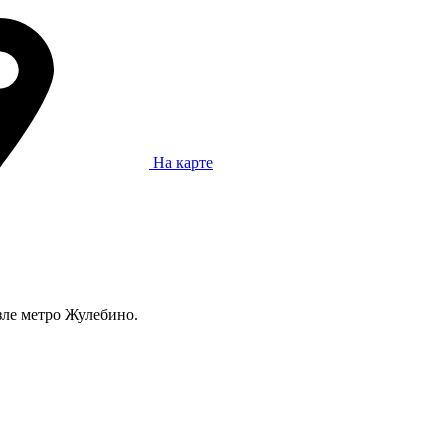
На карте
зле метро Жулебино.