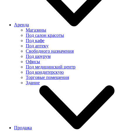
Аренда
Магазины
Под салон красоты
Под кафе
Под аптеку
Свободного назначения
Под шоурум
Офисы
Под медицинский центр
Под кондитерскую
Торговые помещения
Здание
Продажа