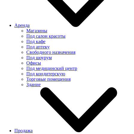
Аренда
Магазины
Под салон красоты
Под кафе
Под аптеку
Свободного назначения
Под шоурум
Офисы
Под медицинский центр
Под кондитерскую
Торговые помещения
Здание
Продажа