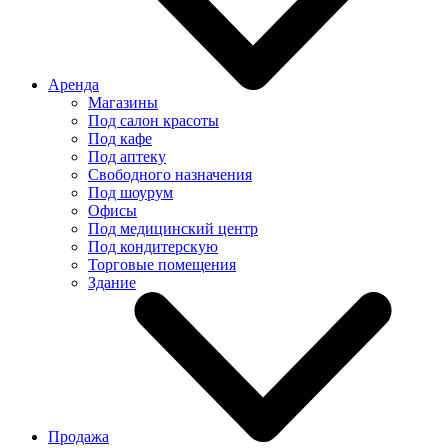
Аренда
Магазины
Под салон красоты
Под кафе
Под аптеку
Свободного назначения
Под шоурум
Офисы
Под медицинский центр
Под кондитерскую
Торговые помещения
Здание
Продажа