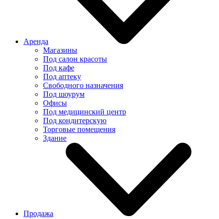
Аренда
Магазины
Под салон красоты
Под кафе
Под аптеку
Свободного назначения
Под шоурум
Офисы
Под медицинский центр
Под кондитерскую
Торговые помещения
Здание
Продажа