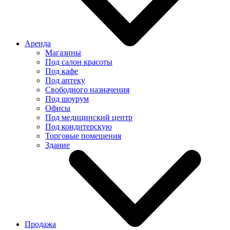
Аренда
Магазины
Под салон красоты
Под кафе
Под аптеку
Свободного назначения
Под шоурум
Офисы
Под медицинский центр
Под кондитерскую
Торговые помещения
Здание
Продажа