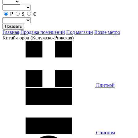
₽
$
€
Показать
Главная
Продажа помещений
Под магазин
Возле метро
Китай-город (Калужско-Рижская)
Плиткой
Списком