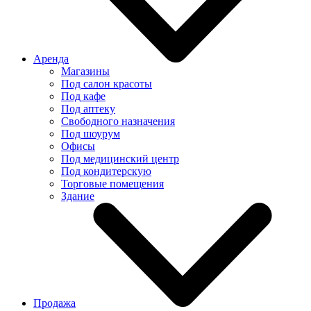
Аренда
Магазины
Под салон красоты
Под кафе
Под аптеку
Свободного назначения
Под шоурум
Офисы
Под медицинский центр
Под кондитерскую
Торговые помещения
Здание
Продажа