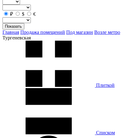
₽
$
€
Показать
Главная
Продажа помещений
Под магазин
Возле метро
Тургеневская
Плиткой
Списком