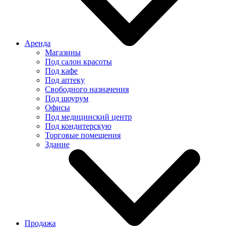
Аренда
Магазины
Под салон красоты
Под кафе
Под аптеку
Свободного назначения
Под шоурум
Офисы
Под медицинский центр
Под кондитерскую
Торговые помещения
Здание
Продажа