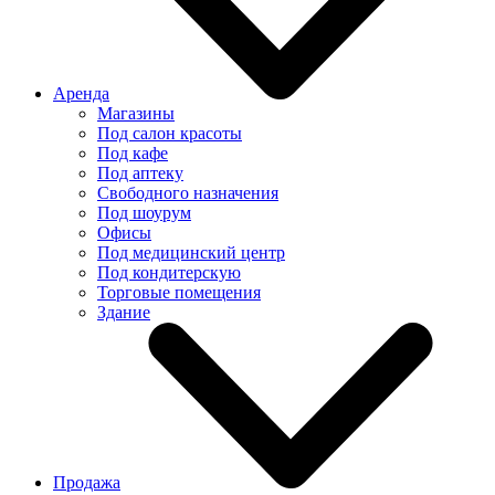
Аренда
Магазины
Под салон красоты
Под кафе
Под аптеку
Свободного назначения
Под шоурум
Офисы
Под медицинский центр
Под кондитерскую
Торговые помещения
Здание
Продажа