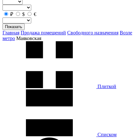
₽
$
€
Показать
Главная
Продажа помещений
Свободного назначения
Возле
метро
Маяковская
Плиткой
Списком