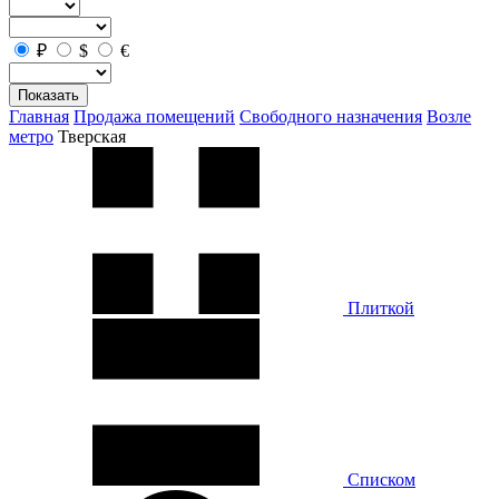
₽
$
€
Показать
Главная
Продажа помещений
Свободного назначения
Возле
метро
Тверская
Плиткой
Списком