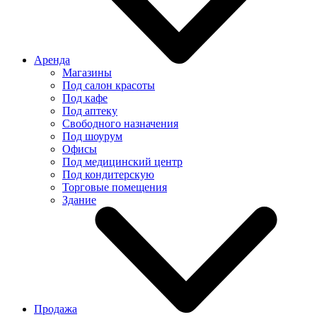
Аренда
Магазины
Под салон красоты
Под кафе
Под аптеку
Свободного назначения
Под шоурум
Офисы
Под медицинский центр
Под кондитерскую
Торговые помещения
Здание
Продажа