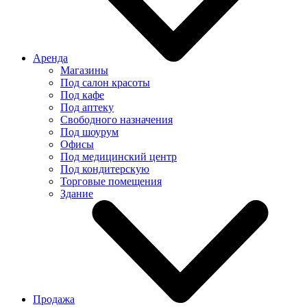
Аренда
Магазины
Под салон красоты
Под кафе
Под аптеку
Свободного назначения
Под шоурум
Офисы
Под медицинский центр
Под кондитерскую
Торговые помещения
Здание
Продажа