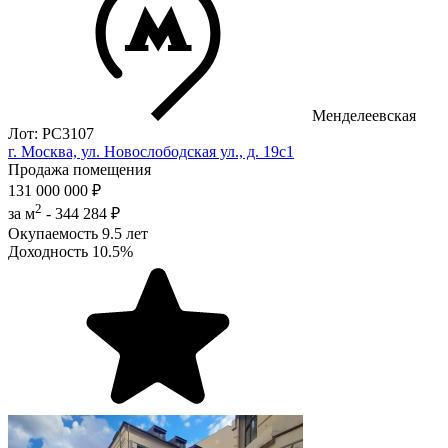
Менделеевская
Лот: РС3107
г. Москва, ул. Новослободская ул., д. 19с1
Продажа помещения
131 000 000 ₽
2
за м
-
344 284 ₽
Окупаемость
9.5 лет
Доходность
10.5%