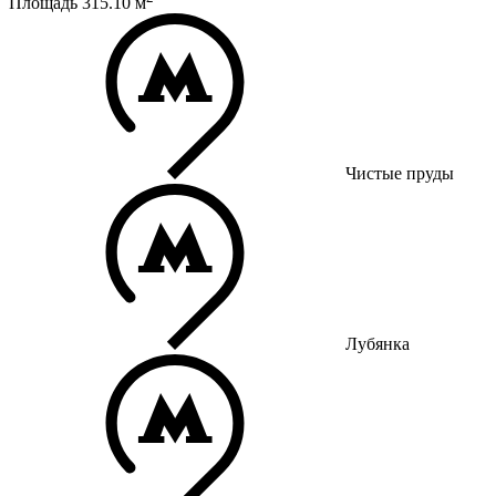
Площадь
315.10
м
Чистые пруды
Лубянка