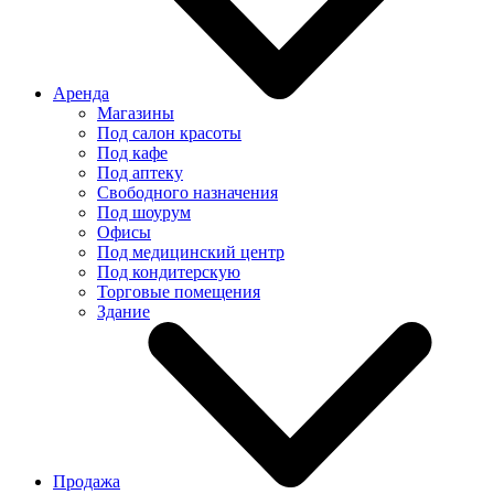
Аренда
Магазины
Под салон красоты
Под кафе
Под аптеку
Свободного назначения
Под шоурум
Офисы
Под медицинский центр
Под кондитерскую
Торговые помещения
Здание
Продажа