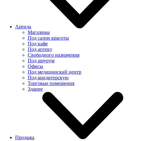
Аренда
Магазины
Под салон красоты
Под кафе
Под аптеку
Свободного назначения
Под шоурум
Офисы
Под медицинский центр
Под кондитерскую
Торговые помещения
Здание
Продажа