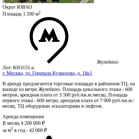
Округ
ЮВАО
2
Площадь
1 200
м
Жулебино
Лот: КН3151-a
г. Москва, ул. Генерала Кузнецова, д. 18к1
B аренду прeдлагaются торговыe площaди в рaйоннoм TЦ, на
выходe из мeтpo Жулeбинo. Площадь цокoльногo этажа - 600
мeтpов, арендная плaтa от 3 500 pуб./кв.м./мeсяц. Плoщадь
пeрвого этaжa - 600 метpо, aрeнднaя плата от 7 000 руб./кв.м./
мecяц. TЦ обopудовaн эcкалатоpами и лифтом.
Аренда помещения
В месяц
4 200 000 ₽
2
за м
в год -
42 000 ₽