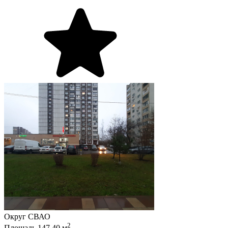
Округ
СВАО
2
Площадь
147.40
м