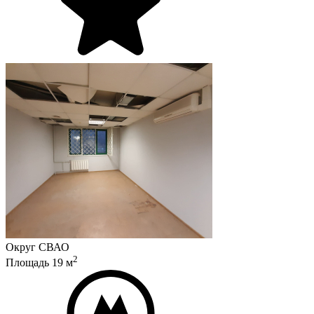
Округ
СВАО
2
Площадь
19
м