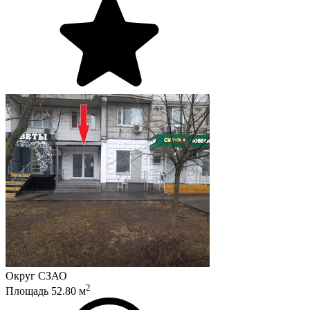
Округ
СЗАО
2
Площадь
52.80
м