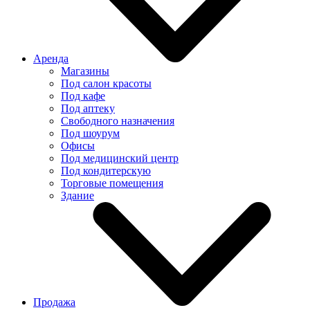
Аренда
Магазины
Под салон красоты
Под кафе
Под аптеку
Свободного назначения
Под шоурум
Офисы
Под медицинский центр
Под кондитерскую
Торговые помещения
Здание
Продажа