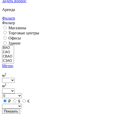
Задать вопрос
Аренда
Фильтр
Фильтр
Магазины
Торговые центры
Офисы
Здание
Метро
2
м
2
м
₽
$
€
Показать