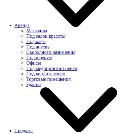
Аренда
Магазины
Под салон красоты
Под кафе
Под аптеку
Свободного назначения
Под шоурум
Офисы
Под медицинский центр
Под кондитерскую
Торговые помещения
Здание
Продажа