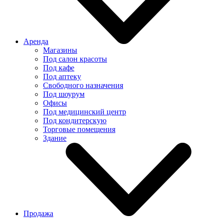
Аренда
Магазины
Под салон красоты
Под кафе
Под аптеку
Свободного назначения
Под шоурум
Офисы
Под медицинский центр
Под кондитерскую
Торговые помещения
Здание
Продажа