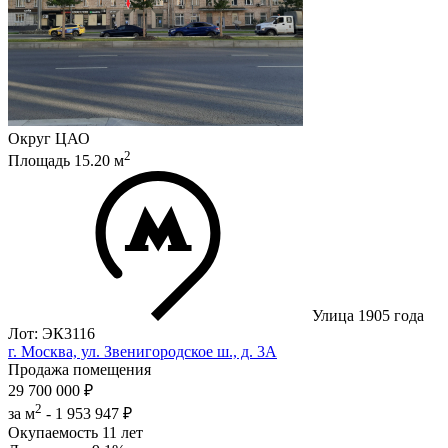
Округ
ЦАО
2
Площадь
15.20
м
Улица 1905 года
Лот: ЭК3116
г. Москва, ул. Звенигородское ш., д. 3А
Продажа помещения
29 700 000 ₽
2
за м
-
1 953 947 ₽
Окупаемость
11 лет