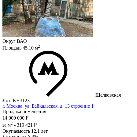
Округ
ВАО
2
Площадь
45.10
м
Щёлковская
Лот: КН3123
г. Москва, ул. Байкальская, д. 13 строение 1
Продажа помещения
14 000 000 ₽
2
за м
-
310 421 ₽
Окупаемость
12.1 лет
Доходность
8.3%