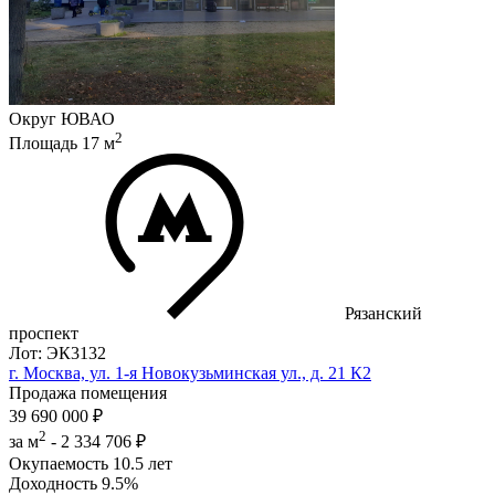
Округ
ЮВАО
2
Площадь
17
м
Рязанский
проспект
Лот: ЭК3132
г. Москва, ул. 1-я Новокузьминская ул., д. 21 К2
Продажа помещения
39 690 000 ₽
2
за м
-
2 334 706 ₽
Окупаемость
10.5 лет
Доходность
9.5%