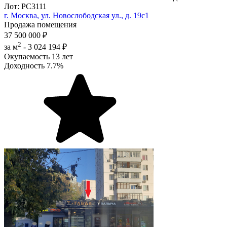
Лот: РС3111
г. Москва, ул. Новослободская ул., д. 19с1
Продажа помещения
37 500 000 ₽
2
за м
-
3 024 194 ₽
Окупаемость
13 лет
Доходность
7.7%