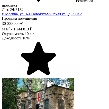
Рязанский
проспект
Лот: ЭК3134
г. Москва, ул. 1-я Новокузьминская ул., д. 21 К2
Продажа помещения
30 000 000 ₽
2
за м
-
1 244 813 ₽
Окупаемость
10 лет
Доходность
10%