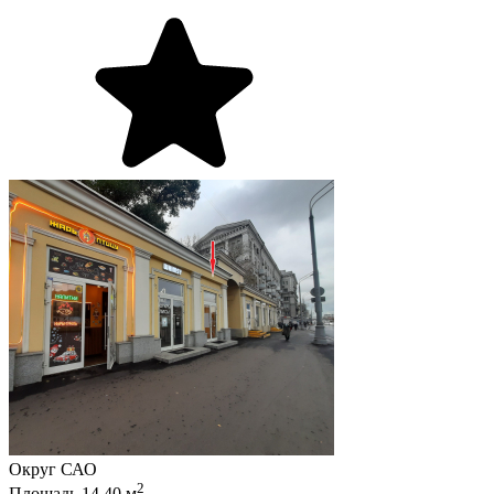
Округ
САО
2
Площадь
14.40
м