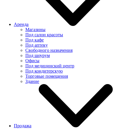
Аренда
Магазины
Под салон красоты
Под кафе
Под аптеку
Свободного назначения
Под шоурум
Офисы
Под медицинский центр
Под кондитерскую
Торговые помещения
Здание
Продажа