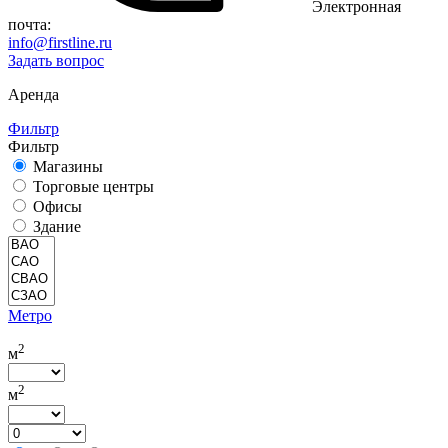
Электронная
почта:
info@firstline.ru
Задать вопрос
Аренда
Фильтр
Фильтр
Магазины
Торговые центры
Офисы
Здание
Метро
2
м
2
м