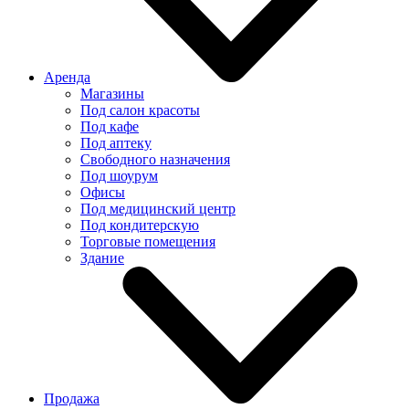
Аренда
Магазины
Под салон красоты
Под кафе
Под аптеку
Свободного назначения
Под шоурум
Офисы
Под медицинский центр
Под кондитерскую
Торговые помещения
Здание
Продажа