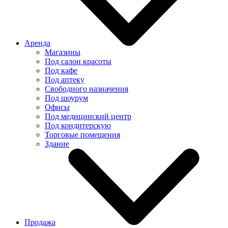
Аренда
Магазины
Под салон красоты
Под кафе
Под аптеку
Свободного назначения
Под шоурум
Офисы
Под медицинский центр
Под кондитерскую
Торговые помещения
Здание
Продажа